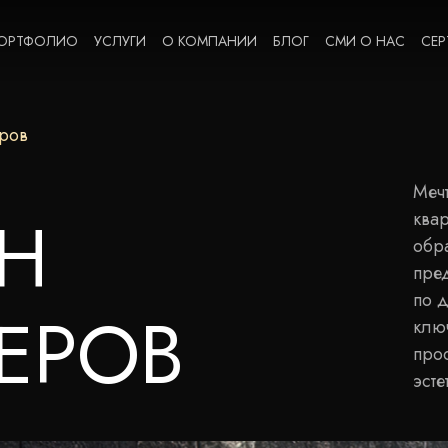
ОРТФОЛИО
УСЛУГИ
О КОМПАНИИ
БЛОГ
СМИ О НАС
СЕР
ров
Меч
Н
квар
обр
пре
по 
ЕРОВ
клю
прос
эсте